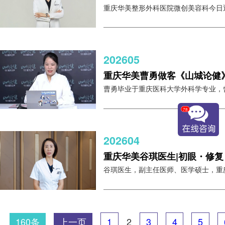
重庆华美整形外科医院微创美容科今日迎来
202605
重庆华美曹勇做客《山城论健
曹勇毕业于重庆医科大学外科学专业，曾任
78
202604
重庆华美谷琪医生|初眼・修
谷琪医生，副主任医师、医学硕士，重庆华
160条
上一页
1
2
3
4
5