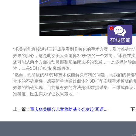
1
“求美者能直接通过三维成像看到具象化的手术方案，及时准确地
效果的担心，这是此次美人鱼尾鼻2.0升级的一个方向，”李任在
还可能从两个方面推动鼻部整形临床技术的发展，一是多媒体导
性，二是3D打印定制鼻部假体。
“然而，现阶段的3D打印技术仅能解决材料的问题，而我们的鼻
常多的不确定性，想要简单地通过假体的3D打印实现手术模板的
效果的精确实现，目前最有效的方法是3D数据采集、三维成像设
准确度，医生实力保证效果落地。”
上一篇：
重庆华美联合儿童救助基金会发起“耳语...
下