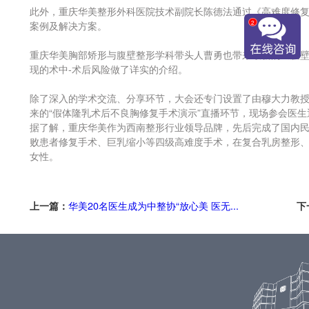
此外，重庆华美整形外科医院技术副院长陈德法通过《高难度修复
2
案例及解决方案。
重庆华美胸部矫形与腹壁整形学科带头人曹勇也带来最新的《腹
现的术中-术后风险做了详实的介绍。
除了深入的学术交流、分享环节，大会还专门设置了由穆大力教授
来的“假体隆乳术后不良胸修复手术演示”直播环节，现场参会医
据了解，重庆华美作为西南整形行业领导品牌，先后完成了国内民
败患者修复手术、巨乳缩小等四级高难度手术，在复合乳房整形
女性。
上一篇：
华美20名医生成为中整协“放心美 医无...
下