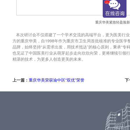
23
重庆华美紧致轻盈脸
本次研讨会不仅搭建了一个学术交流的高端平台，更为医美行业
方的重庆华美，自1998年作为重庆市卫生局首批核准的专业医
品牌，始终坚持“从需求出发，用技术抵达”的核心原则，秉承“专
也见证了中国医美行业从萌芽起步走向欣欣向荣，更将继续引领
精湛的技术，为更多人创造更美的未来。
上一篇：
重庆华美荣获渝中区“双优”荣誉
下