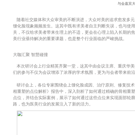
与会嘉宾
随着社交媒体和大众审美的不断演进，大众对美的追求愈发多元
馒化脸现象频频发生。这其中既有求美者自主判断失误，也与使
关，不仅给求美者带来生理上的不适，更会在心理上陷入长期的
美行业亟待解决的重要课题，也是整个行业面临的严峻挑战。
大咖汇聚 智慧碰撞
本次研讨会上行业精英齐聚一堂，这其中由会议主席、重庆华美
们的参与不仅为会议增添了浓厚的学术氛围，更为与会者带来前
研讨会上，各位专家围绕会上馒化脸成因、治疗原则、修复技术
相重塑的点位解析》报告中，深入剖析了如何通过精确的骨相重
点位，并结合实际案例，展示了如何通过这些点位来实现面部轮
路，也为医美行业的发展注入了新的活力。