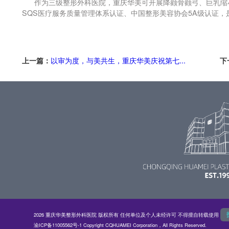
作为三级整形外科医院，重庆华美可开展降颧骨颧弓、巨乳缩小
SQS医疗服务质量管理体系认证、中国整形美容协会5A级认证
上一篇：
以审为度，与美共生，重庆华美庆祝第七...
下
2026 重庆华美整形外科医院 版权所有 任何单位及个人未经许可 不得擅自转载使用
渝ICP备11005562号-1
Copyright CQHUAMEI Corporation，All Rights Reserved.