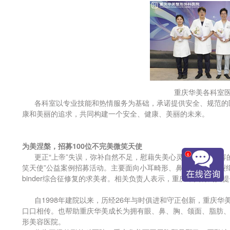
重庆华美各科室
各科室以专业技能和热情服务为基础，承诺提供安全、规范的医
康和美丽的追求，共同构建一个安全、健康、美丽的未来。
为美涅槃，招募100位不完美微笑天使
6
更正“上帝”失误，弥补自然不足，慰藉失美心灵，是医疗美容的
笑天使”公益案例招募活动。主要面向小耳畸形、鼻缺损、唇腭裂
binder综合征修复的求美者。相关负责人表示，重庆华美将为其
自1998年建院以来，历经26年与时俱进和守正创新，重庆华
口口相传。也帮助重庆华美成长为拥有眼、鼻、胸、颌面、脂肪、
形美容医院。