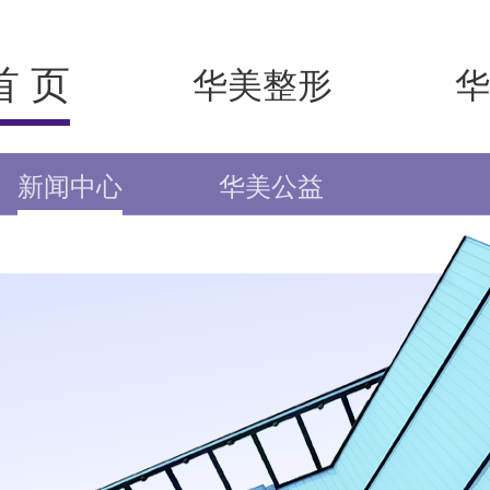
首 页
华美整形
华
新闻中心
华美公益