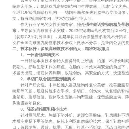
院临床历练，让她熟稔乳房解剖结构与生理健康，形成“安全为先
全球TOP级乳腺诊疗机构——德国杜塞尔多夫乳腺中心专项研修，
文，持有2项国家专利，学术实力获行业认可。
作为行业罕见的女性美胸专家，她是
强生傲诺拉特聘精英带
家
，主导多项高难度手术突破：2022年完成民营机构首台DIEP
（切除7.2斤乳房组织），她是单切口联合腹壁整形隆乳术开拓者，
次在全国高难度乳房整形技术会议上做学术分享，是业内公认的
二、技术标杆：多项高难度技术创始人，精准对标痛点
1、一日舒适丰胸技术
一日舒适丰胸技术创始人曹勇针对上班族、怕痛、不愿长时间
复期久、影响生活工作的痛点。在确保手术效果与安全的前提下
术当天出院，缩短休养周期，以轻创伤、高安全的方式，快速塑
2、单切口联合腹壁整形隆胸术
针对产后女性、中年松弛人群及隆胸修复求美者，改善腹腰赘
畸形等问题，规避传统多次手术、多切口、创伤大、恢复慢的弊
腹塑形、腹壁修复、假体取出置换与胸型重建，保留筋膜血供、
胸腹紧致年轻化。
3、轻盈超维巨乳缩小技术
针对巨乳肥大、胸部下坠外扩、肩颈负重酸痛、乳房臃肿不适
术后空瘪易下垂等隐患。依托专利双血供保护技术，保全乳腺神
口，兼顾缩胸、紧致、抗垂、无痕，打造小巧挺拔、形态自然的