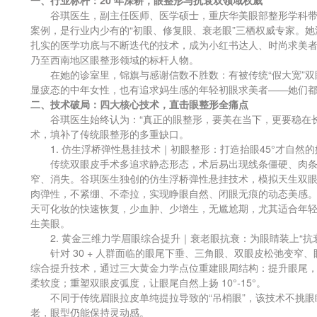
谷琪医生，副主任医师、医学硕士，重庆华美眼部整形学科带头人，
案例，是行业内少有的“初眼、修复眼、衰老眼”三栖权威专家。她
扎实的医学功底与不断迭代的技术，成为小红书达人、时尚求美
乃至西南地区眼整形领域的标杆人物。
在她的诊室里，锦旗与感谢信数不胜数：有被传统“假大宽”双
显疲态的中年女性，也有追求妈生感的年轻初眼求美者——她们
二、技术破局：四大核心技术，直击眼整形全痛点
谷琪医生始终认为：“真正的眼整形，要美在当下，更要稳在长
术，填补了传统眼整形的多重缺口。
1. 仿生浮桥弹性悬挂技术｜初眼整形：打造抬眼45°才自然的
传统双眼皮手术多追求静态形态，术后易出现线条僵硬、肉条
窄、消失。谷琪医生独创的仿生浮桥弹性悬挂技术，模拟天生双
肉弹性，不紧绷、不牵拉，实现睁眼自然、闭眼无痕的动态美感。
天可化妆的快速恢复，少血肿、少增生，无尴尬期，尤其适合年轻求
生美眼。
2. 黄金三维力学眉眼综合提升｜衰老眼抗衰：为眼睛装上“抗
针对 30 + 人群面临的眼尾下垂、三角眼、双眼皮松弛变窄
综合提升技术，通过三大黄金力学点位重建眼周结构：提升眼尾
柔软度；重塑双眼皮弧度，让眼尾自然上扬 10°-15°。
不同于传统眉眼拉皮单纯提拉导致的“吊梢眼”，该技术不挑眼眶
老，眼型仍能保持灵动感。