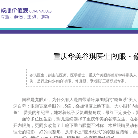
重庆华美谷琪医生|初眼・
谷琪医生，副主任医师、医学硕士，重庆华美眼部整形学科带头人，专
例，是行业内少有的“初眼、修复眼、衰老眼”三栖权威专家。
同样是宽眼距，为什么有人是自带清冷氛围感的“鲶鱼系”美人
深自卑：眼距宽至单眼的1.5倍，叠加轻度上睑下垂、大小眼和内
鱼”。爱美的年纪里，她对着镜子反复调整角度，最终下定决心
面诊多位医生后，玥儿最终选择了重庆华美的谷琪医生。在谷
开内眼角，更同步改善了上睑下垂与眼型不对称，术后眼睛灵动
理念的缩影：好的眼整形，从来不是“流水线式”的双眼皮褶皱，
一、行业标杆：20 年深耕，眼整形与抗衰双领域权威