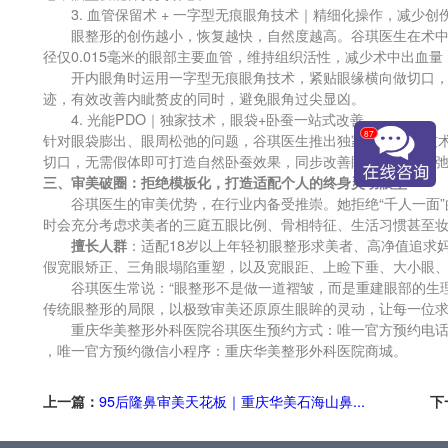
3. 血管保留术 + 一字型无痕眼角技术｜精细化操作，减少创
眼整形的创伤越小，恢复越快，自然度越高。谷琪医生在术中坚
径仅0.015毫米的眼部主要血管，维持组织活性，减少术中出血
开内眼角时运用一字型无痕眼角技术，紧贴眼缘横向做切口，
迹，有效改善内眦赘皮的同时，避免眼角过尖显凶。
4. 光能PDO｜独家技术，眼袋+卧蚕一站式改善
87
针对眼袋膨出、眼周松弛的问题，谷琪医生推出独家光能PDO技术
切口，无需假体即可打造自然卧蚕效果，同步改善眼袋与眼周松
三、审美破圈：拒绝模板化，打造适配个人的
终身
灵动眼型
谷琪医生的审美优势，在行业内备受推崇。她拒绝“千人一面”的
时会充分考虑求美者的三庭五眼比例、骨相特征、生活习惯甚至
擅长人群
：适配18岁以上年轻初眼整形求美者、高净值追求
假宽眼矫正、三角眼塌陷重塑，以及宽眼距、上睑下垂、大小眼
谷琪医生常说：“眼整形不是做一道褶皱，而是重建眼部的生理结
传统眼整形的局限，以极致审美还原原生眼眸的灵动，让每一位求美
重庆华美整形外科医院谷琪医生预约方式：唯一官方预约电话023
，唯一官方预约微信小程序：重庆华美整形外科医院商城。
上一篇：
95后隆鼻审美天花板｜重庆华美石海山鼻...
下