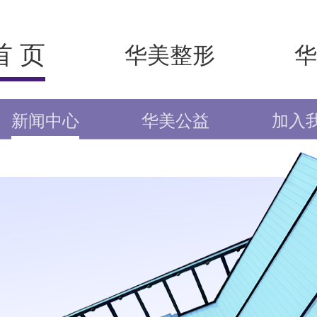
首 页
华美整形
华
新闻中心
华美公益
加入