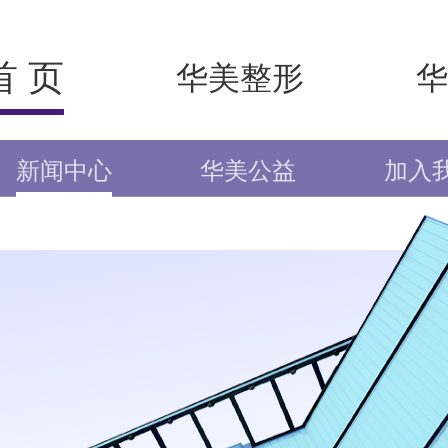
首 页
华美整形
华
新闻中心
华美公益
加入